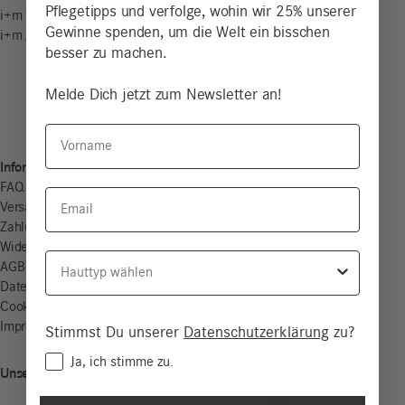
Pflegetipps und verfolge, wohin wir 25% unserer
i+m Team
Inhaltsstoffe
Gewinne spenden, um die Welt ein bisschen
i+m Jobs
Store-Finder
besser zu machen.
Gratis-Proben
Kontakt
Melde Dich jetzt zum Newsletter an!
Vertrag widerrufen
Vorname
Informationen
FAQ
Email
Versand & Lieferung
Zahlungsweisen
Widerruf
Hauttyp
AGB
Datenschutzerklärung
Cookie Einstellungen
Impressum
Stimmst Du unserer
Datenschutzerklärung
zu?
Consent
Ja, ich stimme zu.
Unsere Zertifikate