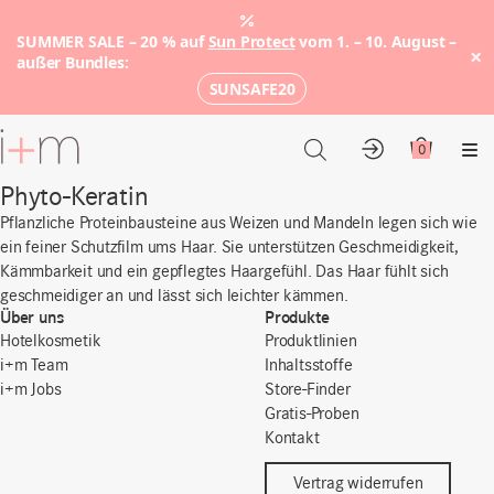
SUMMER SALE – 20 % auf
Sun Protect
vom 1. – 10. August –
×
außer Bundles:
SUNSAFE20
Zum
Hauptinhalt
0
Konto
Warenkor
Me
Phyto-Keratin
Pflanzliche Proteinbausteine aus Weizen und Mandeln legen sich wie
ein feiner Schutzfilm ums Haar. Sie unterstützen Geschmeidigkeit,
Kämmbarkeit und ein gepflegtes Haargefühl. Das Haar fühlt sich
geschmeidiger an und lässt sich leichter kämmen.
Über uns
Produkte
Hotelkosmetik
Produktlinien
i+m Team
Inhaltsstoffe
i+m Jobs
Store-Finder
Gratis-Proben
Kontakt
Vertrag widerrufen