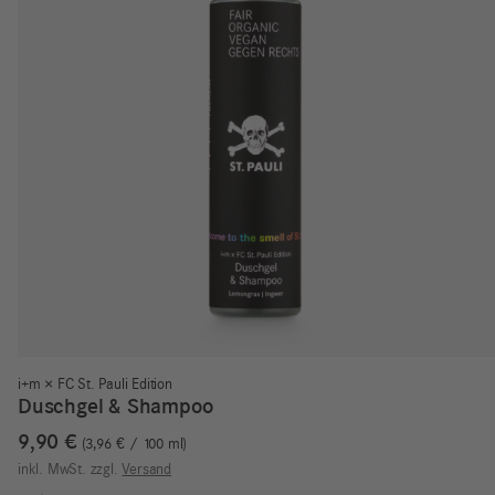
i+m × FC St. Pauli Edition
Duschgel & Shampoo
9,90
€
3,96
€
/
100
ml
inkl. MwSt.
zzgl.
Versand