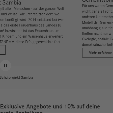
Gemeinwohlökonomie
Für uns waren Gemeinwohl und Nachhaltigkeit schon immer
wichtiger als Profit. Zusammen mit inzwischen über 1.000
anderen Unternehmen verfolgen wir diesen Ansatz mit dem
Modell der Gemeinwohlökonomie (GWÖ) und haben eine
unabhängig auditierte Gemeinwohlbilanz erstellt. In diese
fließen nicht nur wirtschaftliche Aspekte ein, sondern auch
Ökologie, soziale Gerechtigkeit sowie Transparenz und
demokratische Teilhabe.
Mehr erfahren
Zurück
Weiter
Pause
Gemeinwohlökonomie
Exklusive Angebote und 10% auf deine