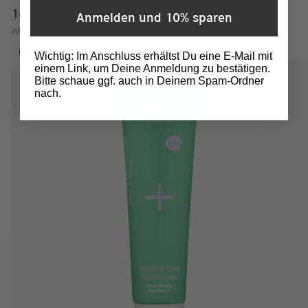
16,90
€
Anmelden und 10% sparen
56,32
€
/
100
ml
inkl. MwSt.
zzgl.
Versand
Wichtig: Im Anschluss erhältst Du eine E-Mail mit
einem Link, um Deine Anmeldung zu bestätigen.
Bitte schaue ggf. auch in Deinem Spam-Ordner
nach.