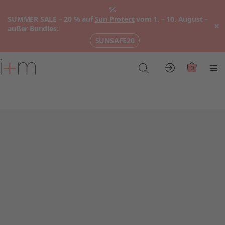
SUMMER SALE – 20 % auf
Sun Protect
vom 1. – 10. August –
×
außer Bundles:
SUNSAFE20
Zum
Hauptinhalt
0
Konto
Warenkor
Me